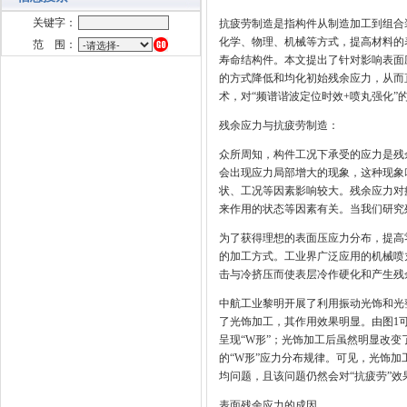
关键字：
抗疲劳制造是指构件从制造加工到组合
化学、物理、机械等方式，提高材料的
范 围：
寿命结构件。本文提出了针对影响表面
的方式降低和均化初始残余应力，从而
术，对“频谱谐波定位时效+喷丸强化”
残余应力与抗疲劳制造：
众所周知，构件工况下承受的应力是残
会出现应力局部增大的现象，这种现象
状、工况等因素影响较大。残余应力对
来作用的状态等因素有关。当我们研究
为了获得理想的表面压应力分布，提高
的加工方式。工业界广泛应用的机械喷丸（
击与冷挤压而使表层冷作硬化和产生残
中航工业黎明开展了利用振动光饰和光
了光饰加工，其作用效果明显。由图1可
呈现“W形”；光饰加工后虽然明显改变
的“W形”应力分布规律。可见，光饰
均问题，且该问题仍然会对“抗疲劳”效
表面残余应力的成因