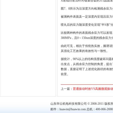
X射线衍射法针对镍基合金的311晶面采
图7、8所示为沿深度方向检测残余应
被测构件表面及一定深度内呈现压应力
喷丸后的应力随深度变化呈现“半S形”分布规
比较两种构件的表面残余应力可以发现，热
300MPa，且0～150um深度的残余应
由此可见，相比于传统热实效，频谱谐
其强化工艺效果的有效性与一致性。
据统计，90%以上的结构强度破坏问
出发点，从残余应力控制的角度，提出
数据，直接证明了上述优化路径的有效
前景。
上一篇：
普通振动时效VS高频微观振
山东华云机电科技有限公司 © 2008-2011 版权
邮件：huawin@huawin.com 总机：400-066-269