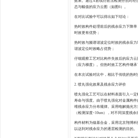
效果。通过X射线衍射法检测分别对经
态与幅值的应力云图（如图6）。
在对比试验中可以得出如下结论：
热时效构件处理前后的残余应力下降率
时效更有优势；
热时效与频谱谐波定位时效的残余应力
谐波定位时效略占优势；
仔细观察工艺对比构件失效后的应力云
（应力梯度）。但热时效工艺构件继承了
在本次试验对比中，相比于传统的热时
2. 喷丸强化效果及残余应力评价
喷丸强化工艺可以在材料表面引入一定
寿命与强度。由于喷丸强化对金属构件
维残余应力分布规律。采用电解抛光方式
（检测深度<10um），对不同深度残
构件材料为镍基合金，采用北京翔博科
以达到对残余应力的逐层检测的目的。