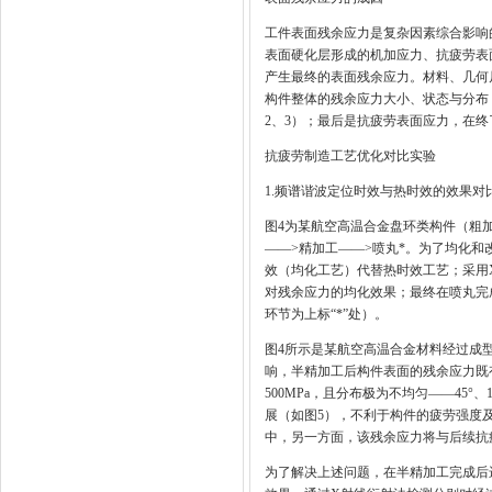
工件表面残余应力是复杂因素综合影响
表面硬化层形成的机加应力、抗疲劳表
产生最终的表面残余应力。材料、几何
构件整体的残余应力大小、状态与分布
2、3）；最后是抗疲劳表面应力，在
抗疲劳制造工艺优化对比实验
1.频谱谐波定位时效与热时效的效果对
图4为某航空高温合金盘环类构件（粗加
——>精加工——>喷丸*。为了均化
效（均化工艺）代替热时效工艺；采用
对残余应力的均化效果；最终在喷丸完
环节为上标“*”处）。
图4所示是某航空高温合金材料经过成
响，半精加工后构件表面的残余应力既
500MPa，且分布极为不均匀——45
展（如图5），不利于构件的疲劳强度
中，另一方面，该残余应力将与后续抗
为了解决上述问题，在半精加工完成后