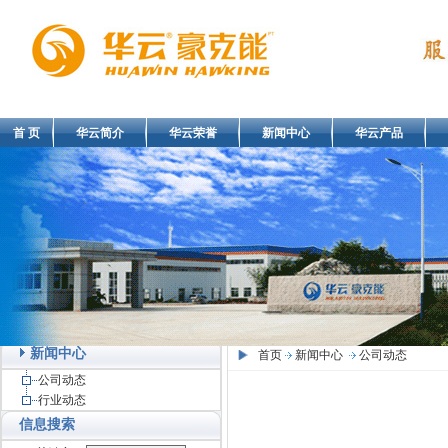
首 页
华云简介
华云荣誉
新闻中心
华云产品
新闻中心
首页
新闻中心
公司动态
公司动态
行业动态
信息搜索