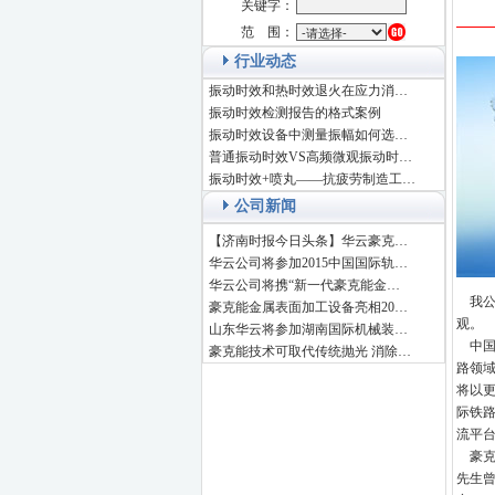
关键字：
范 围：
行业动态
振动时效和热时效退火在应力消…
振动时效检测报告的格式案例
振动时效设备中测量振幅如何选…
普通振动时效VS高频微观振动时…
振动时效+喷丸——抗疲劳制造工…
公司新闻
【济南时报今日头条】华云豪克…
华云公司将参加2015中国国际轨…
华云公司将携“新一代豪克能金…
我公司
豪克能金属表面加工设备亮相20…
观。
山东华云将参加湖南国际机械装…
中国国
豪克能技术可取代传统抛光 消除…
路领域
将以
际铁
流平
豪克
先生