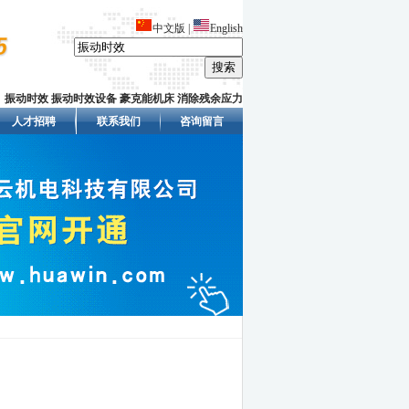
中文版
|
English
：
振动时效
振动时效设备
豪克能机床
消除残余应力
人才招聘
联系我们
咨询留言